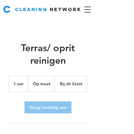
C
Cleaning
network
Terras/ oprit
reinigen
Op
maat
1 uur
1
Op maat
Bij de klant
u
u
Vraag boeking aan