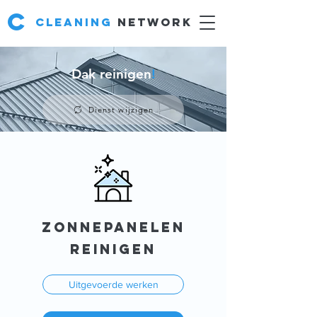
C
Cleaning
network
Dak reinigen
!
Dienst wijzigen
ZOnnepaNelen
REINIGEN
Uitgevoerde werken